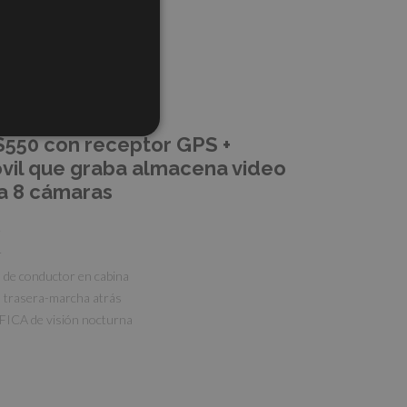
550 con receptor GPS +
il que graba almacena video
a 8 cámaras
r
r
de conductor en cabina
 trasera-marcha atrás
ICA de visión nocturna