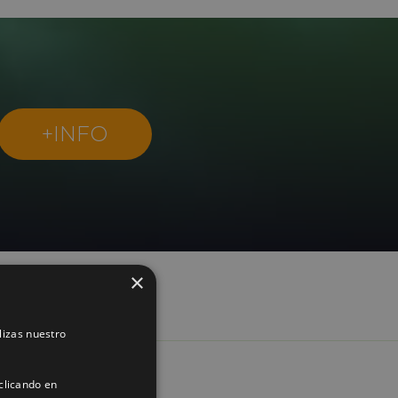
+INFO
×
lizas nuestro
clicando en