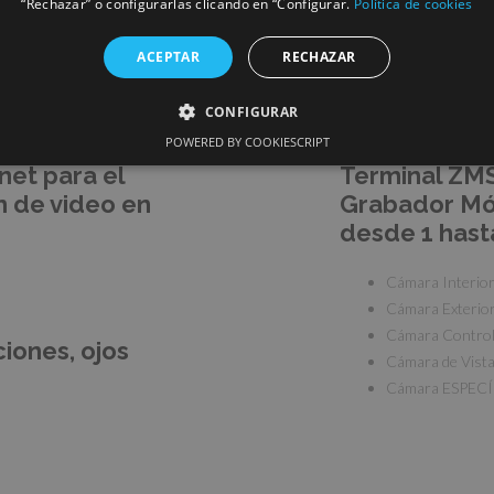
“Rechazar” o configurarlas clicando en “Configurar.
Política de cookies
ades
ACEPTAR
RECHAZAR
CONFIGURAR
POWERED BY COOKIESCRIPT
net para el
Terminal ZMS
ón de video en
Grabador Móv
desde 1 hast
Cámara Interio
Cámara Exterio
Cámara Control 
iones, ojos
Cámara de Vista
Cámara ESPECÍF