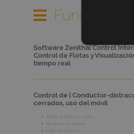
Funcionalid
Software Zenithal Control Inter
Control de Flotas y Visualizaci
tiempo real
Control de l Conductor-distracc
cerrados, uso del móvil
Botón de pánico en cabina
Monitores de vehículo
Cableado Cámaras