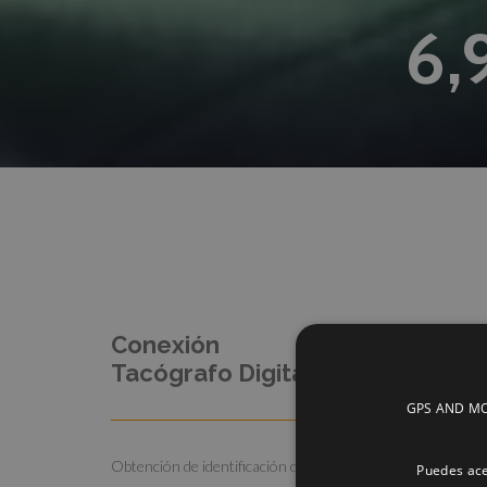
6,
Conexión
Tacógrafo Digital
GPS AND MOBI
Obtención de identificación directa de tarjeta de
Puedes ace