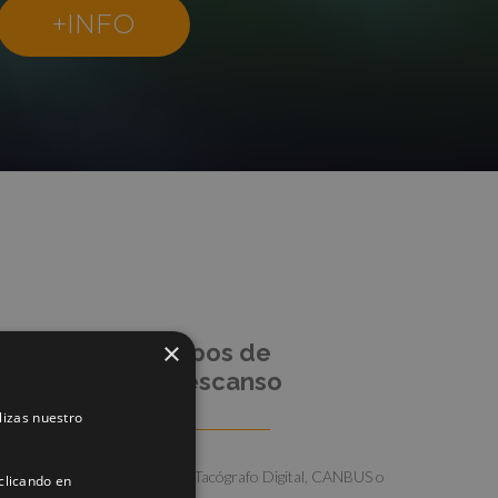
+INFO
×
Control de tiempos de
conducción y descanso
lizas nuestro
Mediante conexión directa a Tacógrafo Digital, CANBUS o
clicando en