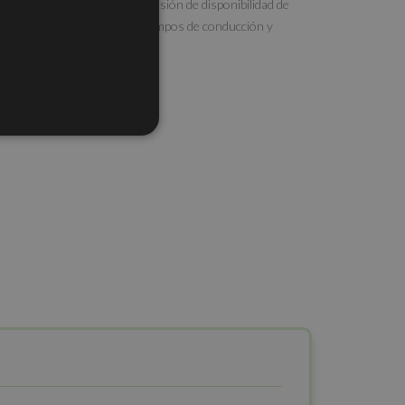
GPS, según dispositivo. Previsión de disponibilidad de
conductores en cuanto a tiempos de conducción y
descanso acorde a legalidad.