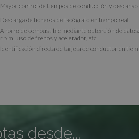
Mayor control de tiempos de conducción y descanso 
Descarga de ficheros de tacógrafo en tiempo real.
Ahorro de combustible mediante obtención de datos
r.p.m., uso de frenos y acelerador, etc.
Identificación directa de tarjeta de conductor en tiem
otas desde...