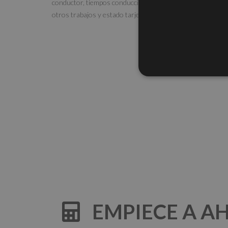
conductor, tiempos conducción, descanso, presencia,
otros trabajos y estado tarjeta en tiempo real.
EMPIECE A AH