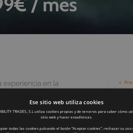
99€ / mes
a experiencia en la
Pro
con
les receptoras de alarmas,
mov
de 10 años en el mundo de
Ese sitio web utiliza cookies
emb
embarcada aportada por
Expe
LITY TRADES, S.L utiliza cookies propias y de terceros para saber cómo uti
sitio web y hacer estadísticas.
de 
royecto. Esto ha permitido
10 
amienta ofrecida para el
ptar todas las cookies pulsando el botón “Aceptar cookies”, rechazar su uso 
de 