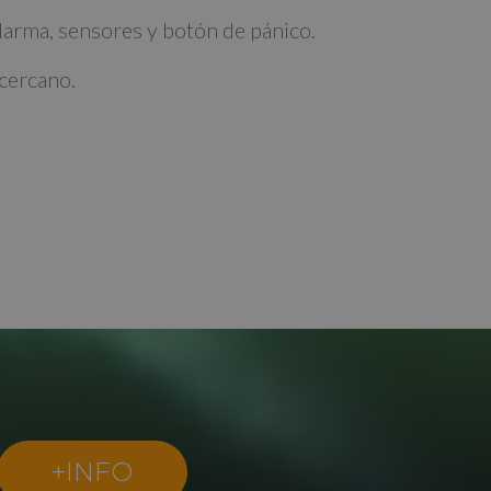
larma, sensores y botón de pánico.
 cercano.
+INFO