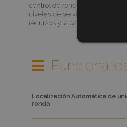
control de rondas permite al c
niveles de servicio al cliente, 
recursos y la calidad en la que s
Funcionalid
Localización Automática de un
ronda