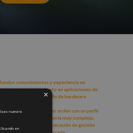
fundos conocimientos y experiencia en
sultoría tecnológica tanto en aplicaciones de
×
ilidad como en desarrollo de hardware
arcado.
riencia en clientes de 1er orden con un perfil
lizas nuestro
requerimientos de ingeniería muy complejo.
años de experiencia en aplicación de gestión
clicando en
flota e informática embarcada.