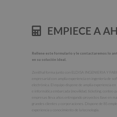
EMPIECE A AH
Rellene este formulario y le contactaremos lo an
en su solución ideal.
Zenithal forma junto con ELDISA INGENIERIA Y FA
empresarial con amplia experiencia en ingeniería de sof
electrónica. El equipo dispone de amplia experiencia en
e informática embarcada (movilidad, ticketing, conteo pa
empresas lleva años entregando proyectos llave en man
grandes clientes y corporaciones. Dispone de 85 empl
experiencia y conocimiento de la tecnología.